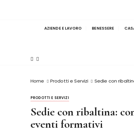
S
a
l'informazione per tutti i gusti
InsiemeGroane
l
t
AZIENDE E LAVORO
BENESSERE
CAS
a
a
l
c
o
n
t
Home
Prodotti e Servizi
Sedie con ribalti
e
n
PRODOTTI E SERVIZI
u
t
Sedie con ribaltina: co
o
eventi formativi