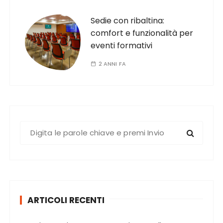
Sedie con ribaltina:
comfort e funzionalità per
eventi formativi
2 ANNI FA
C
e
r
c
a
:
ARTICOLI RECENTI