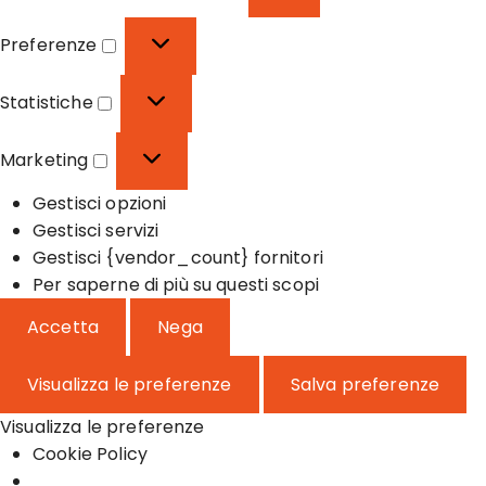
F
u
Preferenze
n
P
z
r
Statistiche
i
e
S
o
f
t
Marketing
n
e
a
M
a
r
t
Gestisci opzioni
a
l
e
i
Gestisci servizi
r
e
n
s
Gestisci {vendor_count} fornitori
k
z
t
Per saperne di più su questi scopi
e
e
i
t
Accetta
Nega
c
i
h
n
Visualizza le preferenze
Salva preferenze
e
g
Visualizza le preferenze
Cookie Policy