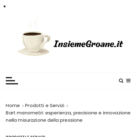
S
a
l
t
a
a
l
c
InsiemeGroane
l'informazione per tutti i gusti
o
n
t
e
n
Home
Prodotti e Servizi
u
Bart manometri: esperienza, precisione e innovazione
nella misurazione della pressione
t
o