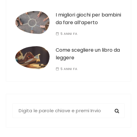
I migliori giochi per bambini
da fare all’aperto
5 ANNI FA
Come scegliere un libro da
leggere
5 ANNI FA
C
e
r
c