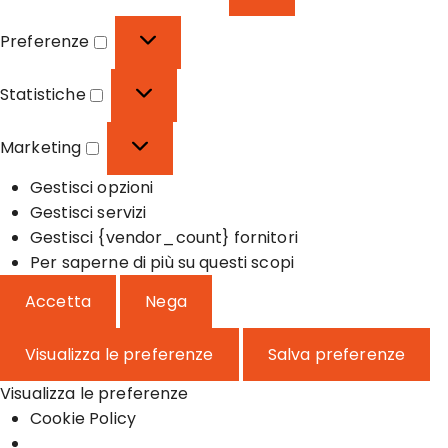
F
u
Preferenze
n
P
z
r
Statistiche
i
e
S
o
f
t
Marketing
n
e
a
M
a
r
t
Gestisci opzioni
a
l
e
i
Gestisci servizi
r
e
n
s
Gestisci {vendor_count} fornitori
k
z
t
Per saperne di più su questi scopi
e
e
i
t
Accetta
Nega
c
i
h
n
Visualizza le preferenze
Salva preferenze
e
g
Visualizza le preferenze
Cookie Policy