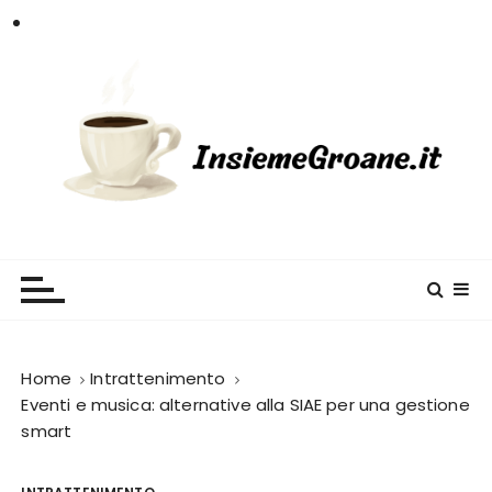
S
a
l
t
a
a
l
c
InsiemeGroane
l'informazione per tutti i gusti
o
n
t
e
n
Home
Intrattenimento
u
Eventi e musica: alternative alla SIAE per una gestione
smart
t
o