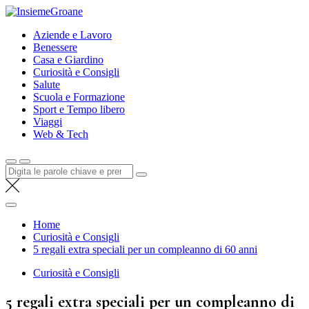
Salta
InsiemeGroane
al
l'informazione per tutti i gusti
Aziende e Lavoro
contenuto
Benessere
Casa e Giardino
Curiosità e Consigli
Salute
Scuola e Formazione
Sport e Tempo libero
Viaggi
Web & Tech
Cerca:
Home
Curiosità e Consigli
5 regali extra speciali per un compleanno di 60 anni
Curiosità e Consigli
5 regali extra speciali per un compleanno di