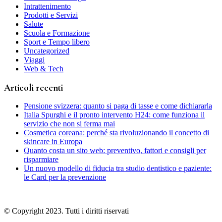
Intrattenimento
Prodotti e Servizi
Salute
Scuola e Formazione
Sport e Tempo libero
Uncategorized
Viaggi
Web & Tech
Articoli recenti
Pensione svizzera: quanto si paga di tasse e come dichiararla
Italia Spurghi e il pronto intervento H24: come funziona il
servizio che non si ferma mai
Cosmetica coreana: perché sta rivoluzionando il concetto di
skincare in Europa
Quanto costa un sito web: preventivo, fattori e consigli per
risparmiare
Un nuovo modello di fiducia tra studio dentistico e paziente:
le Card per la prevenzione
© Copyright 2023. Tutti i diritti riservati