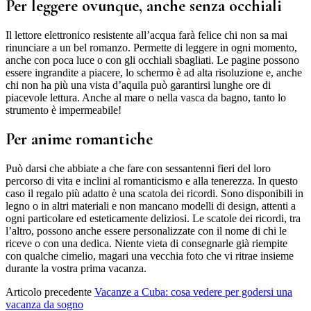
Per leggere ovunque, anche senza occhiali
Il lettore elettronico resistente all’acqua farà felice chi non sa mai
rinunciare a un bel romanzo. Permette di leggere in ogni momento,
anche con poca luce o con gli occhiali sbagliati. Le pagine possono
essere ingrandite a piacere, lo schermo è ad alta risoluzione e, anche
chi non ha più una vista d’aquila può garantirsi lunghe ore di
piacevole lettura. Anche al mare o nella vasca da bagno, tanto lo
strumento è impermeabile!
Per anime romantiche
Può darsi che abbiate a che fare con sessantenni fieri del loro
percorso di vita e inclini al romanticismo e alla tenerezza. In questo
caso il regalo più adatto è una scatola dei ricordi. Sono disponibili in
legno o in altri materiali e non mancano modelli di design, attenti a
ogni particolare ed esteticamente deliziosi. Le scatole dei ricordi, tra
l’altro, possono anche essere personalizzate con il nome di chi le
riceve o con una dedica. Niente vieta di consegnarle già riempite
con qualche cimelio, magari una vecchia foto che vi ritrae insieme
durante la vostra prima vacanza.
Articolo precedente
Vacanze a Cuba: cosa vedere per godersi una
vacanza da sogno