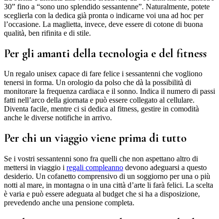
30” fino a “sono uno splendido sessantenne”. Naturalmente, potete
sceglierla con la dedica già pronta o indicarne voi una ad hoc per
l’occasione. La maglietta, invece, deve essere di cotone di buona
qualità, ben rifinita e di stile.
Per gli amanti della tecnologia e del fitness
Un regalo unisex capace di fare felice i sessantenni che vogliono
tenersi in forma. Un orologio da polso che dà la possibilità di
monitorare la frequenza cardiaca e il sonno. Indica il numero di passi
fatti nell’arco della giornata e può essere collegato al cellulare.
Diventa facile, mentre ci si dedica al fitness, gestire in comodità
anche le diverse notifiche in arrivo.
Per chi un viaggio viene prima di tutto
Se i vostri sessantenni sono fra quelli che non aspettano altro di
mettersi in viaggio i
regali compleanno
devono adeguarsi a questo
desiderio. Un cofanetto comprensivo di un soggiorno per una o più
notti al mare, in montagna o in una città d’arte li farà felici. La scelta
è varia e può essere adeguata al budget che si ha a disposizione,
prevedendo anche una pensione completa.