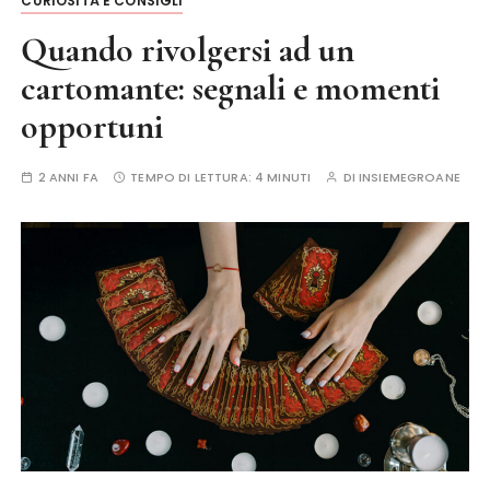
CURIOSITÀ E CONSIGLI
Quando rivolgersi ad un
cartomante: segnali e momenti
opportuni
2 ANNI FA
TEMPO DI LETTURA:
4 MINUTI
DI
INSIEMEGROANE