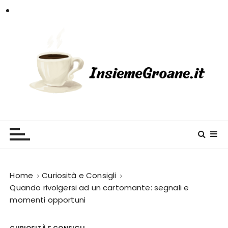
S
a
l
t
a
a
l
c
InsiemeGroane
l'informazione per tutti i gusti
o
n
t
e
n
Home
Curiosità e Consigli
u
Quando rivolgersi ad un cartomante: segnali e
momenti opportuni
t
o