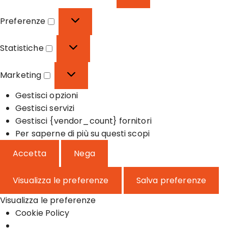
F
u
Preferenze
n
P
z
r
Statistiche
i
e
S
o
f
t
Marketing
n
e
a
M
a
r
t
Gestisci opzioni
a
l
e
i
Gestisci servizi
r
e
n
s
Gestisci {vendor_count} fornitori
k
z
t
Per saperne di più su questi scopi
e
e
i
t
Accetta
Nega
c
i
h
n
Visualizza le preferenze
Salva preferenze
e
g
Visualizza le preferenze
Cookie Policy