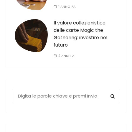
1 ANNO FA
Il valore collezionistico
delle carte Magic the
Gathering: investire nel
futuro
2 ANNI FA
C
e
r
c
a
: