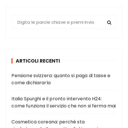
g
i
C
n
e
a
r
z
c
i
a
o
:
ARTICOLI RECENTI
n
e
Pensione svizzera: quanto si paga di tasse e
d
come dichiararla
e
g
Italia Spurghi e il pronto intervento H24:
come funziona il servizio che non si ferma mai
l
i
Cosmetica coreana: perché sta
a