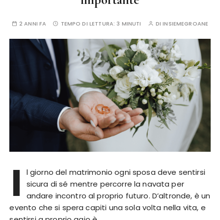
2 ANNI FA
TEMPO DI LETTURA:
3 MINUTI
DI
INSIEMEGROANE
I
l giorno del matrimonio ogni sposa deve sentirsi
sicura di sé mentre percorre la navata per
andare incontro al proprio futuro. D’altronde, è un
evento che si spera capiti una sola volta nella vita, e
sentirsi a proprio agio è…