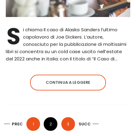
S
i chiama Il caso di Alaska Sanders l’ultimo
capolavoro di Joe Dickers. L’autore,
conosciuto per la pubblicazione di moltissimi
libri si concentra su un cold case uscito nell’estate
del 2022 anche in Italia; con il titolo di “Il Caso di…
CONTINUA A LEGGERE
P
PREC
1
2
3
SUCC
a