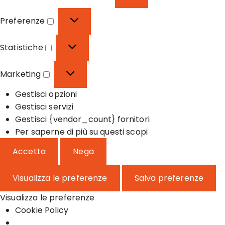
F
u
Preferenze
n
P
z
r
Statistiche
i
e
S
o
f
t
Marketing
n
e
a
M
a
r
t
Gestisci opzioni
a
l
e
i
Gestisci servizi
r
e
n
s
Gestisci {vendor_count} fornitori
k
z
t
Per saperne di più su questi scopi
e
e
i
t
Accetta
Nega
c
i
h
n
Visualizza le preferenze
Salva preferenze
e
g
Visualizza le preferenze
Cookie Policy