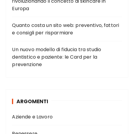
rivoluzionando il concetto di skincare in
r
Europa
t
i
Quanto costa un sito web: preventivo, fattori
e consigli per risparmiare
c
o
Un nuovo modello di fiducia tra studio
l
dentistico e paziente: le Card per la
i
prevenzione
ARGOMENTI
Aziende e Lavoro
Benessere