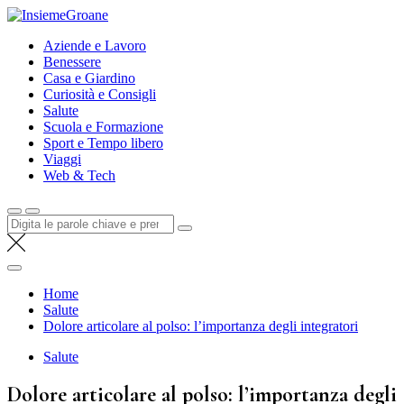
Salta
InsiemeGroane
al
l'informazione per tutti i gusti
Aziende e Lavoro
contenuto
Benessere
Casa e Giardino
Curiosità e Consigli
Salute
Scuola e Formazione
Sport e Tempo libero
Viaggi
Web & Tech
Cerca:
Home
Salute
Dolore articolare al polso: l’importanza degli integratori
Salute
Dolore articolare al polso: l’importanza degli