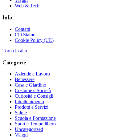
Viaggi
Web & Tech
Info
Contatti
Chi Siamo
Cookie Policy (UE)
Torna in alto
Categorie
Aziende e Lavoro
Benessere
Casa e Giardino
Costume e Società
Curiosità e Consigli
Intrattenimento
Prodotti e Servizi
Salute
Scuola e Formazione
Sport e Tempo libero
Uncategorized
Viaggi