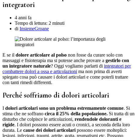
integratori
4 anni fa
Tempo di lettura:
2 minuti
di
InsiemeGroane
E se il
dolore articolare al polso
non fosse da curare solo con
massaggi e fisioterapia ma si potesse anche provare a
gestirlo con
un integratore naturale
? Oggi vogliamo parlarti di
integratori per
combattere dolori a ossa e articolazioni
ma non prima di averti
spiegato cosa può causare i dolori articolari e come poterli trattare
con tanti rimedi differenti.
Perché soffriamo di dolori articolari
I
dolori articolari sono un problema estremamente comune
. Si
stima che ne soffrano
circa il 25% della popolazione.
Si tratta di un
disturbo che colpisce le articolazioni,
rendendole doloranti e
rigide
. I dolori possono essere acuti o cronici, a seconda della loro
durata. Le
cause dei dolori articolari
possono essere molteplici:
lesioni, infezioni, traumi, artrite, gotta, reumatismi etc. Possono