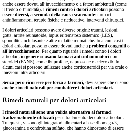
anche essere dovuti all’invecchiamento o a fattori ambientali (come
il freddo o l’umidità). I
rimedi contro i dolori articolari
possono
essere
diversi, a seconda della causa scatenante
: farmaci
antinfiammatori, terapie fisiche e rieducative, interventi chirurgici.
I dolori articolari possono avere diverse origini: traumi, lesioni,
gotta, artrite reumatoide, lupus eritematoso sistemico (LES),
spondilite anchilosante e altre malattie reumatiche. In alcuni casi i
dolori articolari possono essere dovuti anche a
problemi congeniti o
all’invecchiamento
. Per quanto riguarda i rimedi contro i dolori
articolari,
in genere si usano farmaci anti-infiammatori
non
steroidei (FANS), come ibuprofene, naprossene o celecoxib. In
alcuni casi si possono utilizzare anche corticosteroidi per via orale o
iniezioni intra-articolari.
Senza però ricorrere per forza a farmaci
, devi sapere che ci sono
anche rimedi naturali per combattere i dolori articolari.
Rimedi naturali per dolori articolari
I
rimedi naturali sono una valida alternativa ai farmaci
tradizionalmente utilizzati
per il trattamento dei dolori articolari.
Tra questi, vi sono gli integratori alimentari a base di omega-3,
glucosamina e condroitina sulfato, che hanno dimostrato di essere