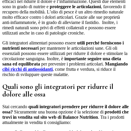
efficaci nel ridurre il dolore e l’infiammazione. Questi due elementi
sono in grado di nutrire e
proteggere le articolazioni
, favorendo il
recupero della mobilità. L’olio di pesce è un altro rimedio naturale
molto efficace contro i dolori articolari. Grazie alle sue proprietà
anti-infiammatorie, è in grado di alleviarne il fastidio. Inoltre, i
rimedi naturali sono privi di effetti collaterali e possono essere
utilizzati anche in caso di patologie croniche.
Gli integratori alimentari possono essere
utili perché forniscono i
nutrienti necessari
per mantenere le articolazioni sane. Gli oli
essenziali possono essere utilizzati per ridurre il dolore e stimolare la
circolazione sanguigna. Inoltre, è
importante seguire una dieta
sana ed equilibrata
per prevenire i problemi articolari.
Mangiando
cibi ricchi di antiossidanti
, come frutta e verdura, si riduce il
rischio di sviluppare queste malattie.
Quali sono gli integratori per ridurre il
dolore alle ossa
Stai cercando
quali integratori prendere per ridurre il dolore alle
ossa?
Sicuramente una buona opzione è la selezione di
prodotti che
trovi in vendita sul sito web di Balance Nutrition
. Tra i prodotti
attualmente in vendita ti consigliamo: