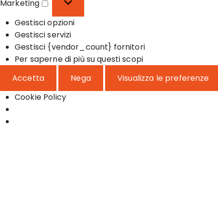
Marketing
n
e
a
M
a
r
t
Gestisci opzioni
a
l
e
i
Gestisci servizi
r
e
n
s
Gestisci {vendor_count} fornitori
k
z
t
Per saperne di più su questi scopi
e
e
i
t
Accetta
Nega
Visualizza le preferenze
c
i
h
n
Cookie Policy
e
g
S
a
l
t
a
a
l