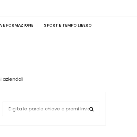
A E FORMAZIONE
SPORT E TEMPO LIBERO
i aziendali
C
e
r
c
a