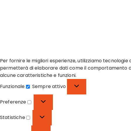
Per fornire le migliori esperienze, utilizziamo tecnologi
permetterà di elaborare dati come il comportamento di n
alcune caratteristiche e funzioni.
Funzionale
Sempre attivo
F
u
Preferenze
n
P
z
r
Statistiche
i
e
S
o
f
t