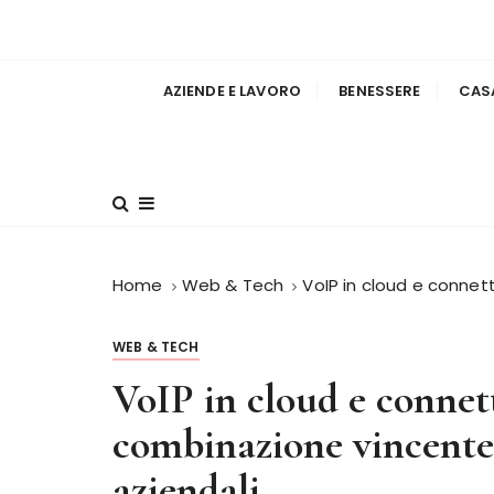
c
o
l'informazione per tutti i gusti
InsiemeGroane
n
t
AZIENDE E LAVORO
BENESSERE
CAS
e
n
u
t
o
Home
Web & Tech
VoIP in cloud e connett
WEB & TECH
VoIP in cloud e connetti
combinazione vincente
aziendali