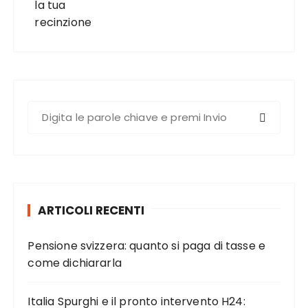
C
e
r
c
a
:
ARTICOLI RECENTI
Pensione svizzera: quanto si paga di tasse e
come dichiararla
Italia Spurghi e il pronto intervento H24: