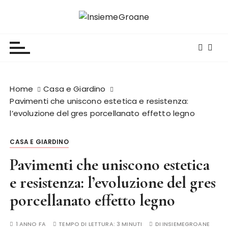
S
a
InsiemeGroane
l'informazione per tutti i gusti
l
t
a
a
l
Home
Casa e Giardino
c
Pavimenti che uniscono estetica e resistenza:
o
l’evoluzione del gres porcellanato effetto legno
n
t
CASA E GIARDINO
e
n
Pavimenti che uniscono estetica
u
e resistenza: l’evoluzione del gres
t
porcellanato effetto legno
o
1 ANNO FA
TEMPO DI LETTURA:
3 MINUTI
DI
INSIEMEGROANE