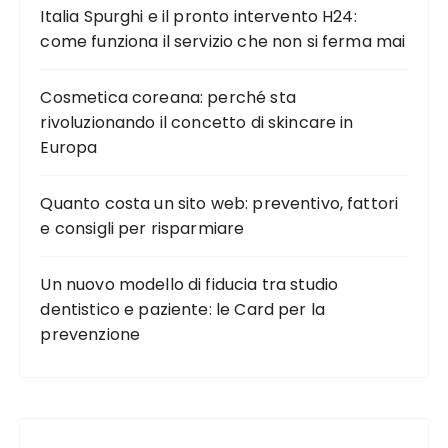
g
Italia Spurghi e il pronto intervento H24:
come funziona il servizio che non si ferma mai
l
i
Cosmetica coreana: perché sta
a
rivoluzionando il concetto di skincare in
r
Europa
t
i
Quanto costa un sito web: preventivo, fattori
e consigli per risparmiare
c
o
Un nuovo modello di fiducia tra studio
l
dentistico e paziente: le Card per la
i
prevenzione