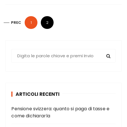
P
PREC
1
2
a
g
i
C
n
e
a
r
z
c
i
a
o
:
ARTICOLI RECENTI
n
e
Pensione svizzera: quanto si paga di tasse e
d
come dichiararla
e