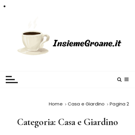
S
a
l
t
a
a
l
c
InsiemeGroane
l'informazione per tutti i gusti
o
n
t
e
n
Home
Casa e Giardino
Pagina 2
u
t
Categoria:
Casa e Giardino
o