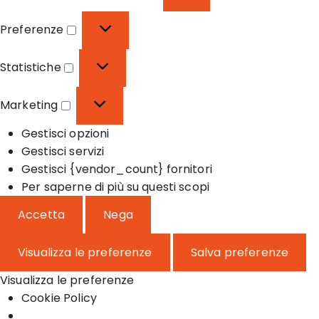
F
u
Preferenze
n
P
z
r
Statistiche
i
e
S
o
f
t
Marketing
n
e
a
M
a
r
t
Gestisci opzioni
a
l
e
i
Gestisci servizi
r
e
n
s
Gestisci {vendor_count} fornitori
k
z
t
Per saperne di più su questi scopi
e
e
i
t
Accetta
Nega
c
i
h
n
Visualizza le preferenze
Salva preferenze
e
g
Visualizza le preferenze
Cookie Policy