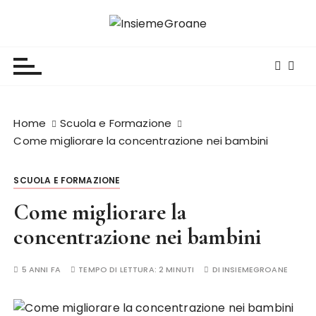
S
a
InsiemeGroane
l'informazione per tutti i gusti
l
t
a
a
l
Home
Scuola e Formazione
c
Come migliorare la concentrazione nei bambini
o
n
SCUOLA E FORMAZIONE
t
e
Come migliorare la
n
concentrazione nei bambini
u
t
5 ANNI FA
TEMPO DI LETTURA:
2 MINUTI
DI
INSIEMEGROANE
o