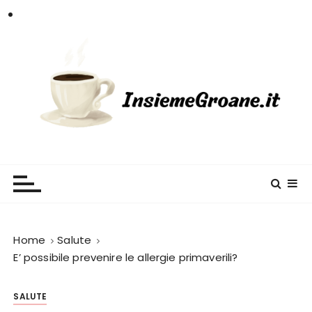
S
a
l
t
a
a
l
c
InsiemeGroane
l'informazione per tutti i gusti
o
n
t
e
n
Home
Salute
u
E’ possibile prevenire le allergie primaverili?
t
o
SALUTE