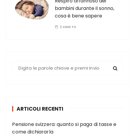
Respiro affannoso dei
bambini durante il sonno,
cosa è bene sapere
3 ANNI FA
C
e
r
c
a
:
ARTICOLI RECENTI
Pensione svizzera: quanto si paga di tasse e
come dichiararla