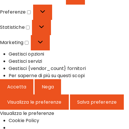
F
u
Preferenze
n
P
z
r
Statistiche
i
e
S
o
f
t
Marketing
n
e
a
M
a
r
t
Gestisci opzioni
a
l
e
i
Gestisci servizi
r
e
n
s
Gestisci {vendor_count} fornitori
k
z
t
Per saperne di più su questi scopi
e
e
i
t
Accetta
Nega
c
i
h
n
Visualizza le preferenze
Salva preferenze
e
g
Visualizza le preferenze
Cookie Policy