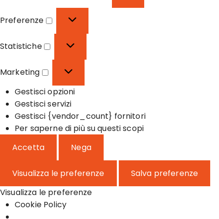
F
u
Preferenze
n
P
z
r
Statistiche
i
e
S
o
f
t
Marketing
n
e
a
M
a
r
t
Gestisci opzioni
a
l
e
i
Gestisci servizi
r
e
n
s
Gestisci {vendor_count} fornitori
k
z
t
Per saperne di più su questi scopi
e
e
i
t
Accetta
Nega
c
i
h
n
Visualizza le preferenze
Salva preferenze
e
g
Visualizza le preferenze
Cookie Policy