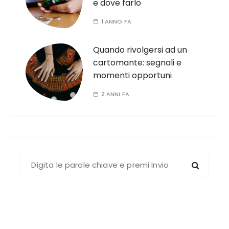
e dove farlo
1 ANNO FA
Quando rivolgersi ad un
cartomante: segnali e
momenti opportuni
2 ANNI FA
C
e
r
c
a
: