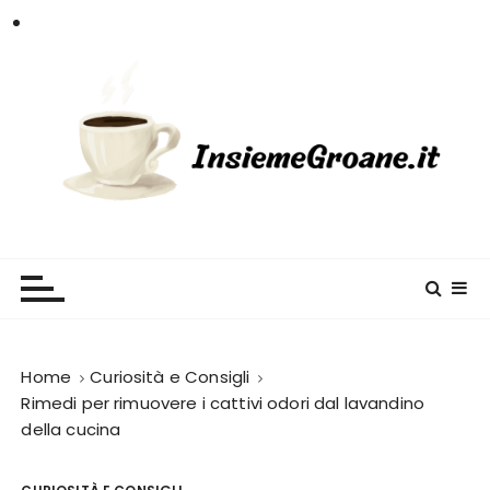
S
a
l
t
a
a
l
c
InsiemeGroane
l'informazione per tutti i gusti
o
n
t
e
n
Home
Curiosità e Consigli
u
Rimedi per rimuovere i cattivi odori dal lavandino
della cucina
t
o